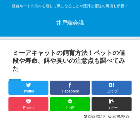
独自ルートの取材を通して気になることや流行と報道の裏側も伝授！
井戸端会議
ミーアキャットの飼育方法！ペットの値
段や寿命、餌や臭いの注意点も調べてみ
た
哺乳類
Twitter
Facebook
はてブ
Pocket
LINE
コピー
2022.02.13
2018.06.29