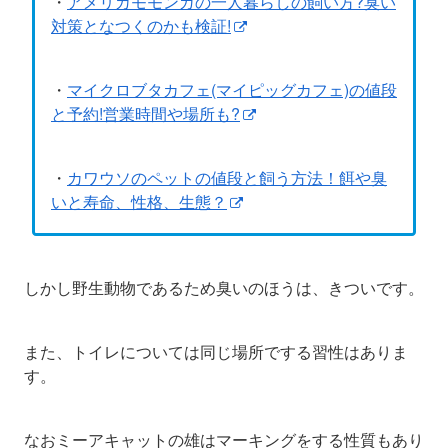
・
アメリカモモンガの一人暮らしの飼い方?臭い
対策となつくのかも検証!
・
マイクロブタカフェ(マイピッグカフェ)の値段
と予約!営業時間や場所も?
・
カワウソのペットの値段と飼う方法！餌や臭
いと寿命、性格、生態？
しかし野生動物であるため臭いのほうは、きついです。
また、トイレについては同じ場所でする習性はありま
す。
なおミーアキャットの雄はマーキングをする性質もあり