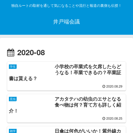
独自ルートの取材を通して気になることや流行と報道の裏側も伝授！
井戸端会議
2020-08
小学校の卒業式を欠席したらど
学生
うなる！卒業できるの？卒業証
書は貰える？
2020.08.29
アカタテハの幼虫のエサとなる
昆虫
食べ物は何？育て方も詳しく紹
介！
2020.08.25
日傘は何色がいいか！紫外線カ
雑学