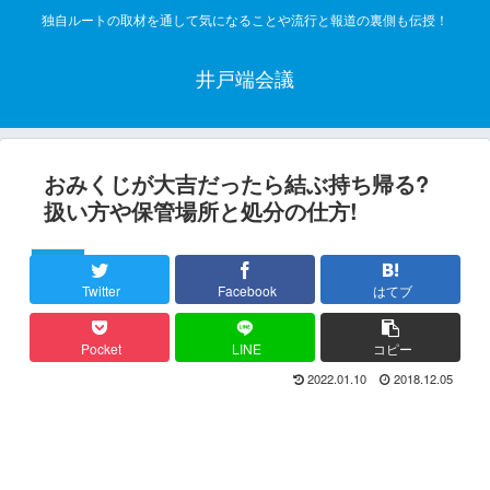
独自ルートの取材を通して気になることや流行と報道の裏側も伝授！
井戸端会議
おみくじが大吉だったら結ぶ持ち帰る?
扱い方や保管場所と処分の仕方!
神社仏閣
Twitter
Facebook
はてブ
Pocket
LINE
コピー
2022.01.10
2018.12.05