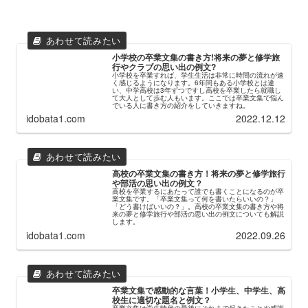
小学校の卒業文集の書き方!将来の夢と修学旅
行やクラブの思い出の例文?
小学校を卒業すれば、学生生活は非常に時間の流れが速
く感じるようになります。6年間もある小学校とは違
い、中学高校は3年ずつですし高校を卒業したら就職し
て大人として歩む人もいます。ここでは卒業文集で悩ん
でいる人に書き方の紹介をしていきますね。
idobata1.com
2022.12.12
高校の卒業文集の書き方！将来の夢と修学旅行
や部活の思い出の例文？
高校を卒業するにあたって誰でも書くことになるのが卒
業文集です。「卒業文集って何を書いたらいいの？」
「どう書けばいいの？」。高校の卒業文集の書き方や将
来の夢と修学旅行や部活の思い出の例文についても解説
します。
idobata1.com
2022.09.26
卒業文集で感動的な言葉！小学生、中学生、高
校生に適切な題名と例文？
卒業文集は学生時代の最後にそれまで起きたことや感謝