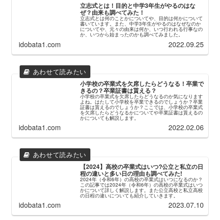
立志式とは！目的と中学3年生がやるのはな
ぜ？由来も調べてみた！
立志式とは何のことかについてや、目的は何かについて
書いています。また、中学3年生がやるのはなぜなのか
についてや、元々の由来は何か、いつ行われる行事なの
か、いつから始まったのかも調べてみました。
idobata1.com
2022.09.25
小学校の卒業式を欠席したらどうなる！卒業で
きるの？卒業証書は貰える？
小学校の卒業式を欠席したらどうなるのか気になります
よね。はたして小学校を卒業できるのでしょうか？卒業
証書は貰えるのでしょうか？ここでは、小学校の卒業式
を欠席したらどうなるかについてや卒業証書は貰えるの
かについても解説します。
idobata1.com
2022.02.06
【2024】高校の卒業式はいつ?公立と私立の日
程の違いと多い日の理由も調べてみた!
2024年（令和6年）の高校の卒業式はいつになるのか？
この記事では2024年（令和6年）の高校の卒業式はいつ
かについて詳しく解説します。また公立高校と私立高校
の日程の違いについても紹介していきます。
idobata1.com
2023.07.10