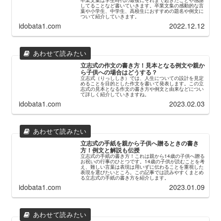
してることなど書いていきます。卒業文集の感動的な言
葉や小学生、中学生、高校生におすすめの題名や例文に
ついて紹介していきます。
idobata1.com
2022.12.12
立志式の作文の書き方！見本となる例文や親か
ら子供への場合はどうする？
立志式（りっししき）では、人生についての設計を見定
めることを目的とした作文を書いて発表します。この立
志式の見本となる作文の書き方や例文と由来などについ
て詳しく紹介していきますね。
idobata1.com
2023.02.03
立志式の手紙を親から子供へ贈るときの書き
方！例文と解説も伝授
立志式の手紙の書き方！これは親から14歳の子供へ贈る
お祝いの行事のひとつです。14歳の子供が読むことを考
え、難しい言葉は表現は用いずに伝わることを重視した
表現を選びたいところ。この記事では読みやすくまとめ
る立志式の手紙の書き方を紹介します。
idobata1.com
2023.01.09