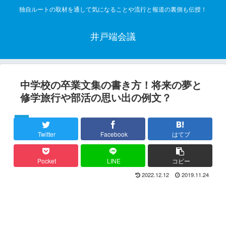
独自ルートの取材を通して気になることや流行と報道の裏側も伝授！
井戸端会議
中学校の卒業文集の書き方！将来の夢と
修学旅行や部活の思い出の例文？
学生
Twitter
Facebook
はてブ
Pocket
LINE
コピー
2022.12.12
2019.11.24