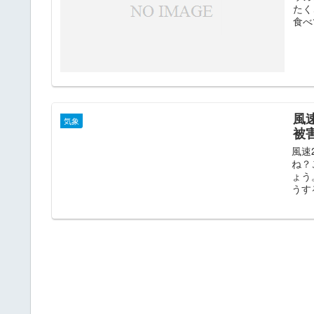
たく
食べて
風
気象
被
風速
ね？
ょう
うす