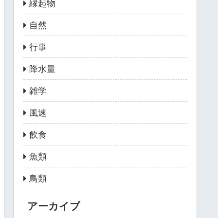
縁起物
自然
行事
降水量
雑学
風速
飲食
魚類
鳥類
アーカイブ