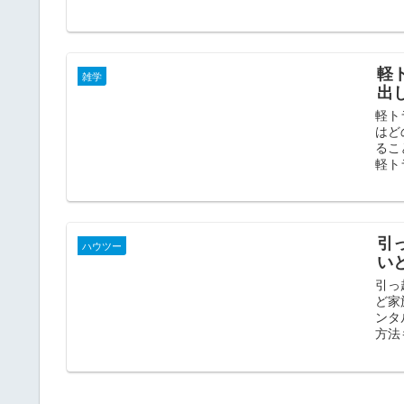
軽
雑学
出
軽ト
はど
るこ
軽ト
引
ハウツー
い
引っ
ど家
ンタ
方法