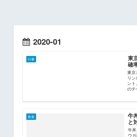
2020-01
東
行事
確
東京
リン
ント
のチ
牛
飲食
と
牛丼
ウガ