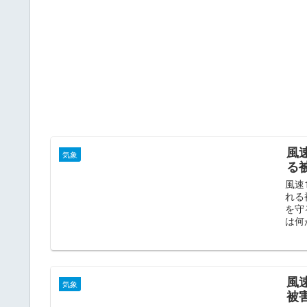
風
気象
る
風速
れる
を守
は何
風
気象
被