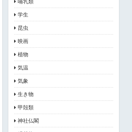
哺乳類
学生
昆虫
映画
植物
気温
気象
生き物
甲殻類
神社仏閣