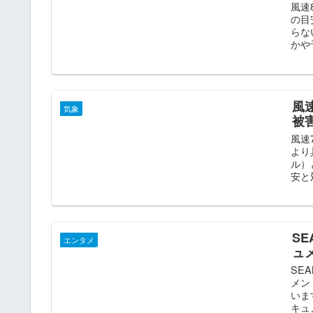
風速
の目
らな
かや
風
気象
被
風速
より
ル）
安と
S
エンタメ
ュ
SE
メン
いま
キュ