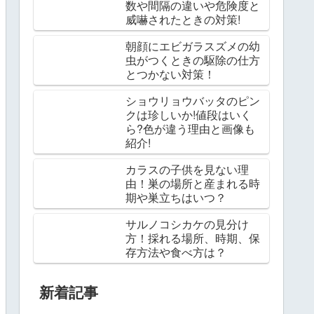
数や間隔の違いや危険度と
威嚇されたときの対策!
朝顔にエビガラスズメの幼
虫がつくときの駆除の仕方
とつかない対策！
ショウリョウバッタのピン
クは珍しいか!値段はいく
ら?色が違う理由と画像も
紹介!
カラスの子供を見ない理
由！巣の場所と産まれる時
期や巣立ちはいつ？
サルノコシカケの見分け
方！採れる場所、時期、保
存方法や食べ方は？
新着記事