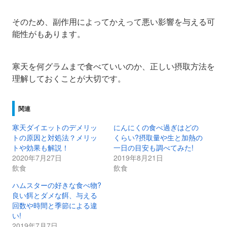
そのため、副作用によってかえって悪い影響を与える可
能性がもあります。
寒天を何グラムまで食べていいのか、正しい摂取方法を
理解しておくことが大切です。
関連
寒天ダイエットのデメリッ
にんにくの食べ過ぎはどの
トの原因と対処法？メリッ
くらい?摂取量や生と加熱の
トや効果も解説！
一日の目安も調べてみた!
2020年7月27日
2019年8月21日
飲食
飲食
ハムスターの好きな食べ物?
良い餌とダメな餌、与える
回数や時間と季節による違
い!
2019年7月7日