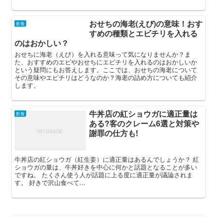
おせちの海老(えび)の意味！おす
飲食
すめの種類とエビチリを入れる
のはおかしい？
おせちに海老（えび）を入れる意味って気になりませんか？ま
た、おすすめのエビやおせちにエビチリを入れるのはおかしいか
という疑問にもお答えします。ここでは、おせちの海老について
その意味やエビチリはどうなのか？海老の詰め方についても紹介
します。
牛丼店の紅ショウガに適正量は
飲食
ある?客のクレーム6選と対策や
謝罪の仕方も!
牛丼店の紅ショウガ（紅生姜）に適正量はあるんでしょうか？ 紅
ショウガの量は、牛丼好きを中心に何かと話題となることが多い
ですね。 たくさん使う人が話題に上る度に適正量が議論されま
す。 好きで沢山食べて...