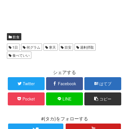
飲食
1日
何グラム
寒天
目安
過剰摂取
食べていい
シェアする
Twitter
Facebook
はてブ
Pocket
LINE
コピー
#{タカ}をフォローする