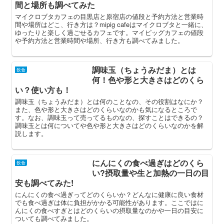
間と場所も調べてみた
マイクロブタカフェの目黒店と原宿店の値段と予約方法と営業時
間や場所はどこ、行き方は？mipig cafeはマイクロブタと一緒に、
ゆったりと楽しく過ごせるカフェです。マイピッグカフェの値段
や予約方法と営業時間や場所、行き方も調べてみました。
調味玉（ちょうみだま）とは
飲食
何！色や形と大きさはどのくら
い？使い方も！
調味玉（ちょうみだま）とは何のことなの、その役割はなにか？
また、色や形と大きさはどのくらいなのかも気になるところで
す。なお、調味玉って売ってるものなの、探すことはできるの？
調味玉とは何についてや色や形と大きさはどのくらいなのかを解
説します。
にんにくの食べ過ぎはどのくら
飲食
い?摂取量や生と加熱の一日の目
安も調べてみた!
にんにくの食べ過ぎってどのくらいか？どんなに健康に良い食材
でも食べ過ぎは体に負担がかかる可能性があります。ここではに
んにくの食べすぎとはどのくらいの摂取量なのかや一日の目安に
ついても調べてみました。